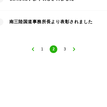
南三陸国道事務所長より表彰されました
1
2
3